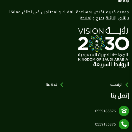
نبذة عنا
جمعية خيرية تختص بمساعدة الفقراء والمحتاجين في نطاق عملها
بالقرى النائية بمرخ والعنبجة
الروابط السريعة
الرئيسية
نبذة عنا
إتصل بنا
0559185876
0559185876