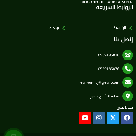
الروابط السريعة
الرئيسية
نبذة عنا
إتصل بنا
0559185876
0559185876
marhumluj@gmail.com
محافظة أملج - مرخ
تجدنا على